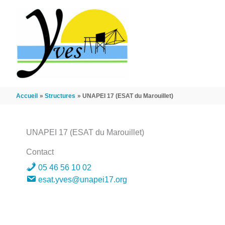
Aller au contenu
Aller au pied de page
Accueil
Structures
UNAPEI 17 (ESAT du Marouillet)
UNAPEI 17 (ESAT du Marouillet)
Contact
05 46 56 10 02
esat.yves@unapei17.org