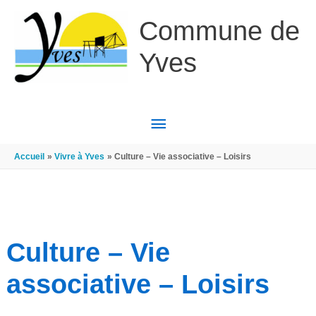
Aller au contenu
Aller au pied de page
Commune de
Yves
MENU
PRINCIPAL
Accueil
Vivre à Yves
Culture – Vie associative – Loisirs
Culture – Vie
associative – Loisirs