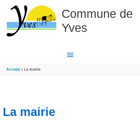
Aller au contenu
Aller au pied de page
Commune de
Yves
MENU
PRINCIPAL
Accueil
La mairie
La mairie