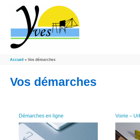
Aller au contenu
Aller au pied de page
Accueil
Vos démarches
Vos démarches
Démarches en ligne
Voirie – U