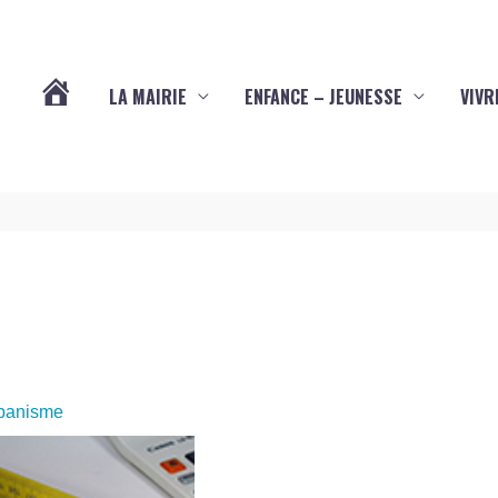
LA MAIRIE
ENFANCE – JEUNESSE
VIVR
VOTRE
COMMUNE
DE
YVES
(17340)
rbanisme