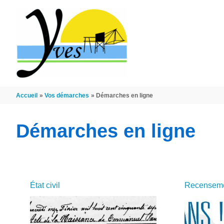
Aller au contenu
Aller au pied de page
Accueil
Vos démarches
Démarches en ligne
Démarches en ligne
État civil
Recensemen