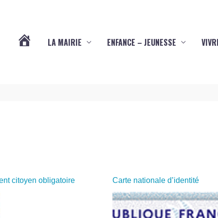
LA MAIRIE
ENFANCE – JEUNESSE
VIVR
VOTRE
COMMUNE
DE
YVES
(17340)
t citoyen obligatoire
Carte nationale d’identité