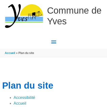
Aller au contenu
Aller au pied de page
Commune de
Yves
MENU
PRINCIPAL
Accueil
Plan du site
Plan du site
Accessibilité
Accueil