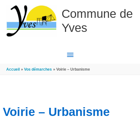
Aller au contenu
Aller au pied de page
Commune de
Yves
MENU
PRINCIPAL
Accueil
Vos démarches
Voirie – Urbanisme
Voirie – Urbanisme