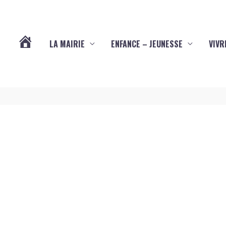
LA MAIRIE
ENFANCE – JEUNESSE
VIVR
VOTRE
COMMUNE
DE
YVES
(17340)