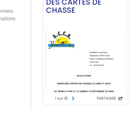
erniers
mations