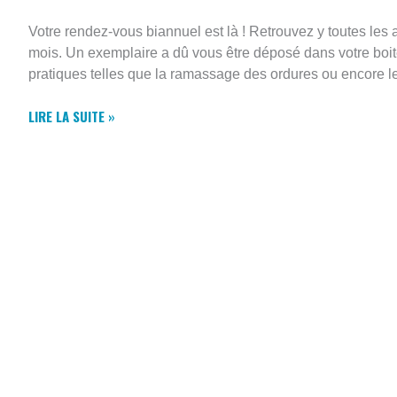
Votre rendez-vous biannuel est là ! Retrouvez y toutes les 
mois. Un exemplaire a dû vous être déposé dans votre boi
pratiques telles que la ramassage des ordures ou encore l
LA
LIRE LA SUITE »
GAZETTE
EST
LÀ
!