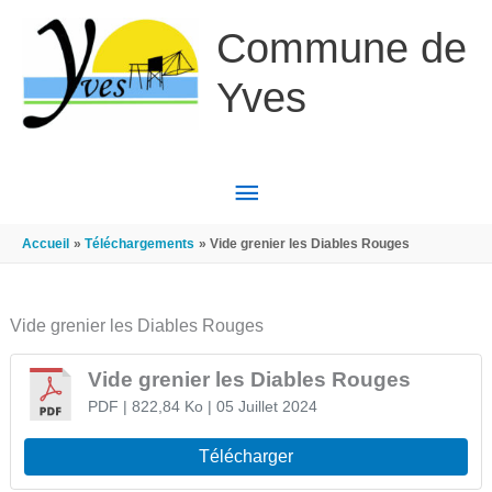
Aller au contenu
Aller au pied de page
Commune de
Yves
MENU
PRINCIPAL
Accueil
Téléchargements
Vide grenier les Diables Rouges
Vide grenier les Diables Rouges
Vide grenier les Diables Rouges
PDF
| 822,84 Ko
| 05 Juillet 2024
Télécharger