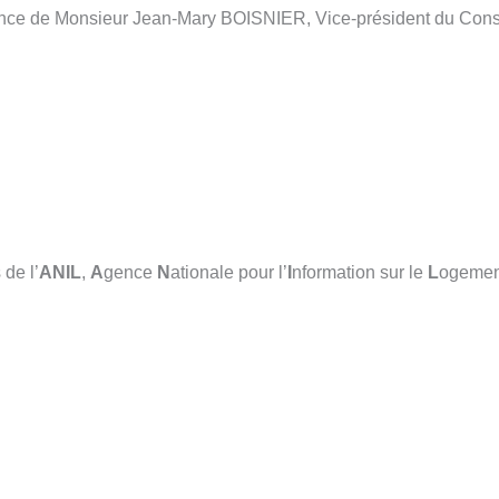
dence de Monsieur Jean-Mary BOISNIER, Vice-président du Cons
de l’
ANIL
,
A
gence
N
ationale pour l’
I
nformation sur le
L
ogemen