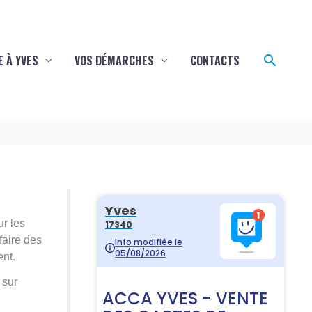
Reche
E À YVES
VOS DÉMARCHES
CONTACTS
ur les
faire des
ent.
 sur