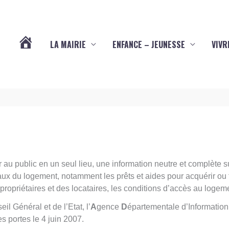
LA MAIRIE
ENFANCE – JEUNESSE
VIVR
VOTRE
COMMUNE
DE
YVES
ir au public en un seul lieu, une information neutre et complète s
scaux du logement, notamment les prêts et aides pour acquérir ou 
s propriétaires et des locataires, les conditions d’accès au logem
(17340)
il Général et de l’Etat, l’
A
gence
D
épartementale d’Information
es portes le 4 juin 2007.