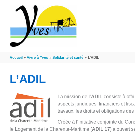
Aller au contenu
Aller au pied de page
Accueil
Vivre à Yves
Solidarité et santé
L’ADIL
L’ADIL
La mission de l’
ADIL
consiste à offr
aspects juridiques, financiers et fi
travaux, les droits et obligations de
Créée à l’initiative conjointe du Conse
le
L
ogement de la Charente-Maritime (
ADIL 17
) a ouvert s