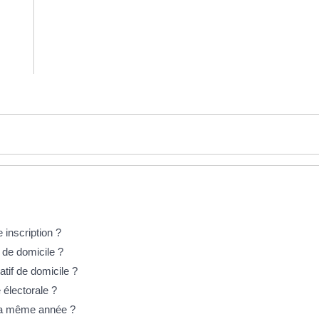
 inscription ?
if de domicile ?
catif de domicile ?
e électorale ?
r la même année ?