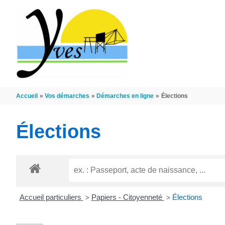
Aller au contenu
Aller au pied de page
Accueil
Vos démarches
Démarches en ligne
Élections
Élections
Accueil particuliers
Papiers - Citoyenneté
Élections
>
>