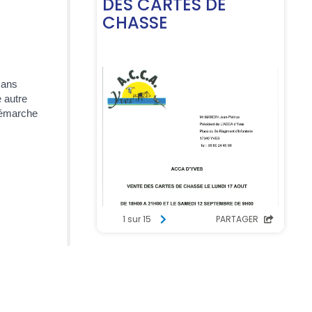
8 ans
e autre
 démarche