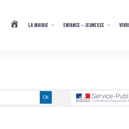
LA MAIRIE
ENFANCE – JEUNESSE
VIVR
VOTRE
COMMUNE
DE
YVES
(17340)