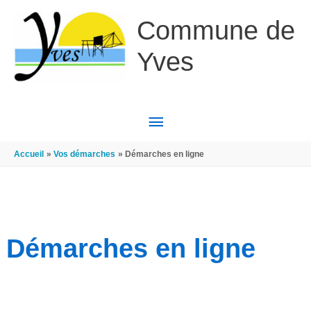
Aller au contenu
Aller au pied de page
Commune de
Yves
MENU
PRINCIPAL
Accueil
Vos démarches
Démarches en ligne
Démarches en ligne