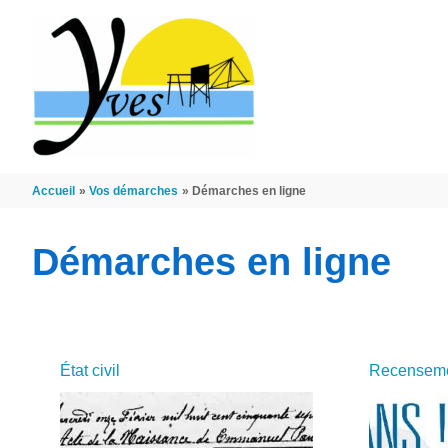
Aller au contenu
Aller au pied de page
Accueil
Vos démarches
Démarches en ligne
Démarches en ligne
État civil
Recensemen