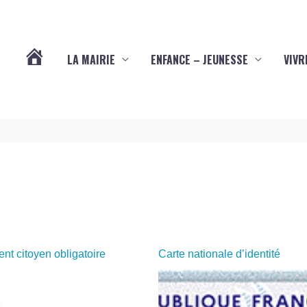
LA MAIRIE
ENFANCE – JEUNESSE
VIVR
VOTRE
COMMUNE
DE
YVES
(17340)
t citoyen obligatoire
Carte nationale d’identité