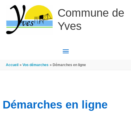
Aller au contenu
Aller au pied de page
Commune de
Yves
MENU
PRINCIPAL
Accueil
Vos démarches
Démarches en ligne
Démarches en ligne