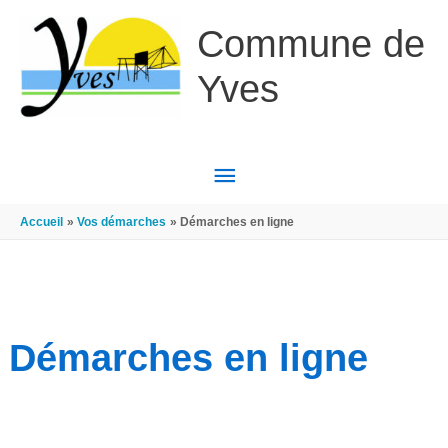
Aller au contenu
Aller au pied de page
Commune de
Yves
MENU
PRINCIPAL
Accueil
Vos démarches
Démarches en ligne
Démarches en ligne