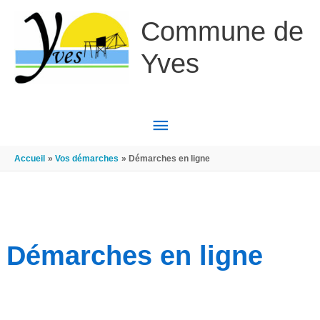
Aller au contenu
Aller au pied de page
Commune de
Yves
MENU
PRINCIPAL
Accueil
Vos démarches
Démarches en ligne
Démarches en ligne