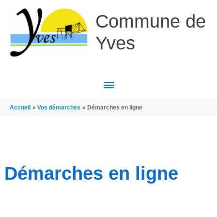
Aller au contenu
Aller au pied de page
Commune de
Yves
MENU
PRINCIPAL
Accueil
Vos démarches
Démarches en ligne
Démarches en ligne