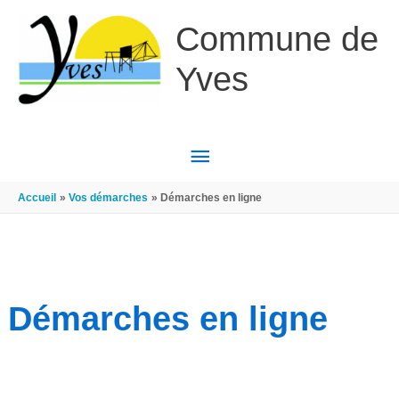
Aller au contenu
Aller au pied de page
Commune de
Yves
MENU
PRINCIPAL
Accueil
Vos démarches
Démarches en ligne
Démarches en ligne