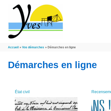
Aller au contenu
Aller au pied de page
Accueil
Vos démarches
Démarches en ligne
Démarches en ligne
État civil
Recensemen