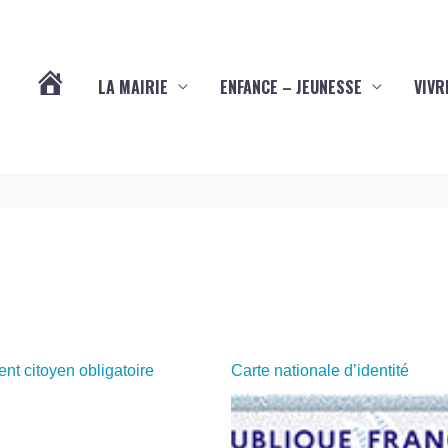
LA MAIRIE
ENFANCE – JEUNESSE
VIVR
VOTRE
COMMUNE
DE
YVES
(17340)
t citoyen obligatoire
Carte nationale d’identité